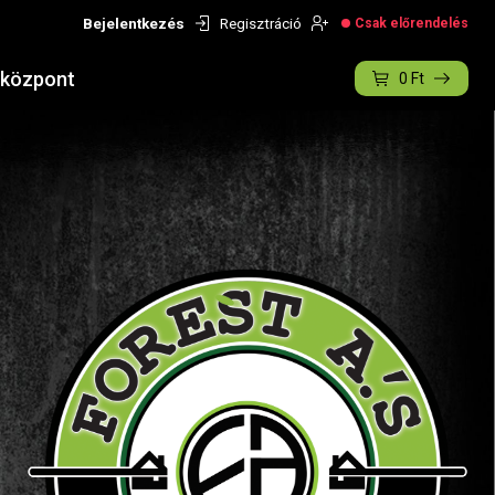
Bejelentkezés
Regisztráció
Csak előrendelés
őközpont
0
Ft