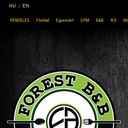
/
HU
EN
RENDELÉS
Főoldal
Egyesület
GYM
B&B
A’S
M